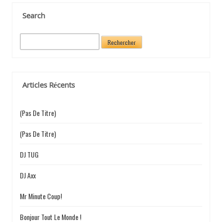
Search
R
e
c
h
e
Articles Récents
r
c
h
(pas De Titre)
e
r
(pas De Titre)
:
DJ TUG
DJ Axx
Mr Minute Coup!
Bonjour Tout Le Monde !