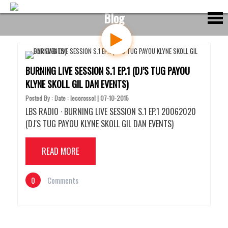
S
Blog
k
i
p
t
o
c
BURNING LIVE SESSION S.1 EP.1 (DJ’S TUG PAYOU
o
KLYNE SKOLL GIL DAN EVENTS)
n
t
Posted By : Date : lecorossol | 07-10-2015
e
LBS RADIO · BURNING LIVE SESSION S.1 EP.1 20062020
n
(DJ'S TUG PAYOU KLYNE SKOLL GIL DAN EVENTS)
t
READ MORE
0
Comments