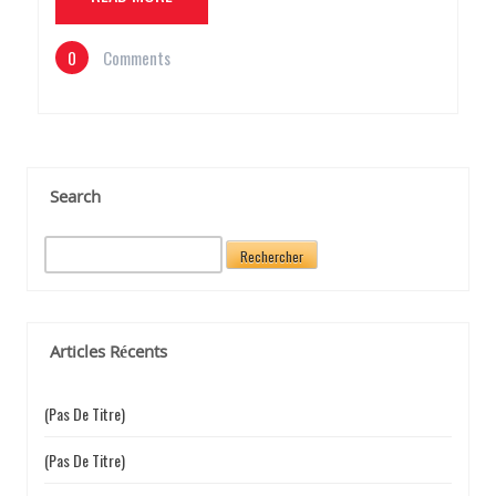
0
Comments
Search
R
e
c
h
e
Articles Récents
r
c
h
(pas De Titre)
e
r
(pas De Titre)
: