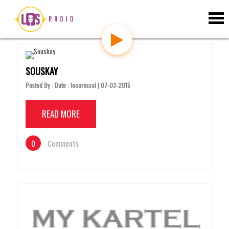
S
Client
k
i
p
t
o
c
SOUSKAY
o
Posted By : Date : lecorossol | 07-03-2015
n
t
e
READ MORE
n
t
0
Comments