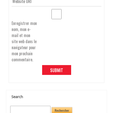
T
Enregistrer mon
nom, mon e-
I
mail et mon
site web dans le
navigateur pour
O
mon prochain
commentaire.
N
D
Search
R