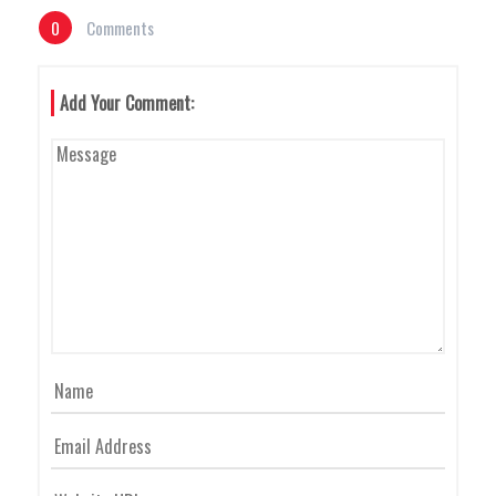
0
Comments
A
Add Your Comment:
V
I
G
A