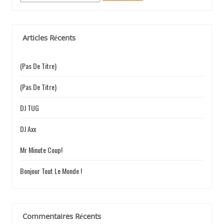
e
E
c
h
e
Articles Récents
r
c
L
h
(pas De Titre)
e
r
(pas De Titre)
’
:
DJ TUG
DJ Axx
A
Mr Minute Coup!
Bonjour Tout Le Monde !
R
Commentaires Récents