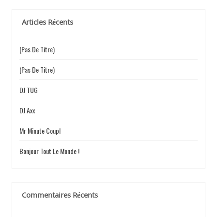
E
h
e
Articles Récents
r
c
L
h
(pas De Titre)
e
r
(pas De Titre)
’
:
DJ TUG
DJ Axx
A
Mr Minute Coup!
Bonjour Tout Le Monde !
R
Commentaires Récents