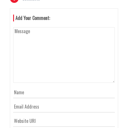
A
Add Your Comment:
V
I
G
A