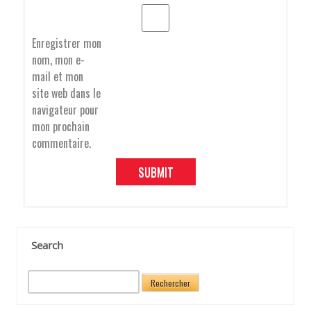
T
Enregistrer mon
nom, mon e-
I
mail et mon
site web dans le
navigateur pour
O
mon prochain
commentaire.
N
D
Search
R
e
c