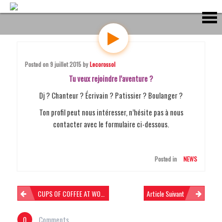
S
k
i
p
t
o
c
Posted on
9 juillet 2015
by
Lecorossol
o
Tu veux rejoindre l’aventure ?
n
t
Dj ? Chanteur ? Écrivain ? Patissier ? Boulanger ?
e
Ton profil peut nous intéresser, n’hésite pas à nous
n
contacter avec le formulaire ci-dessous.
t
Posted in
NEWS
N
CUPS OF COFFEE AT WORK
Article Suivant
0
Comments