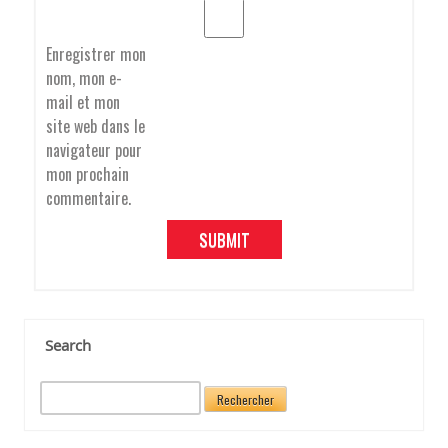
T
Enregistrer mon
nom, mon e-
I
mail et mon
site web dans le
navigateur pour
O
mon prochain
commentaire.
N
D
Search
R
e
c