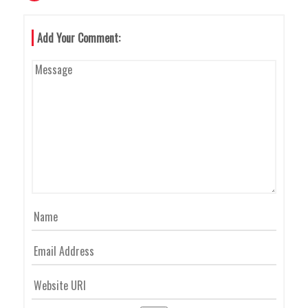
A
Add Your Comment:
V
I
G
A