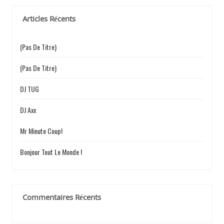
E
h
e
Articles Récents
r
c
L
h
(pas De Titre)
e
r
(pas De Titre)
’
:
DJ TUG
DJ Axx
A
Mr Minute Coup!
Bonjour Tout Le Monde !
R
Commentaires Récents
T