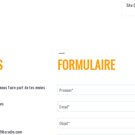
Site
S
FORMULAIRE
ous faire part de tes envies :
ves
@lbsradio.com