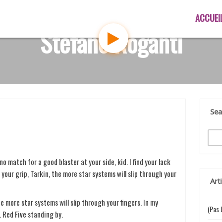
ACCUEI
Stefano Roganti
Sea
R
e
c
 match for a good blaster at your side, kid. I find your lack
h
your grip, Tarkin, the more star systems will slip through your
e
Art
r
c
e more star systems will slip through your fingers. In my
h
(pas 
. Red Five standing by.
e