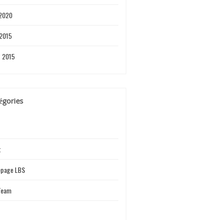
 2020
 2015
et 2015
égories
t
page LBS
Team