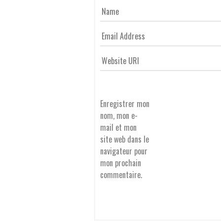
G
A
T
Enregistrer mon
nom, mon e-
I
mail et mon
site web dans le
navigateur pour
O
mon prochain
commentaire.
N