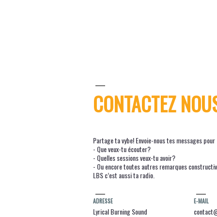
R
T
CONTACTEZ NOU
I
Partage ta vybe! Envoie-nous tes messages pour n
C
- Que veux-tu écouter?
- Quelles sessions veux-tu avoir?
- Ou encore toutes autres remarques constructi
LBS c’est aussi ta radio.
L
ADRESSE
E-MAIL
Lyrical Burning Sound
contact