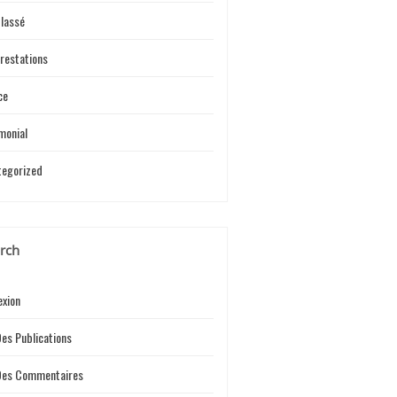
lassé
restations
ce
monial
tegorized
rch
xion
Des Publications
 Des Commentaires