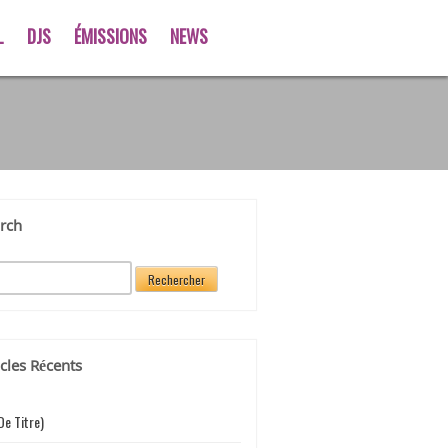
L
DJS
ÉMISSIONS
NEWS
rch
icles Récents
De Titre)