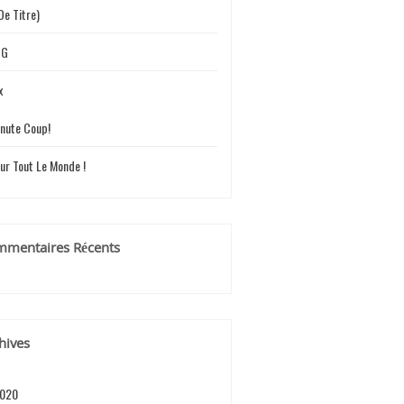
De Titre)
UG
x
nute Coup!
ur Tout Le Monde !
mentaires Récents
hives
2020