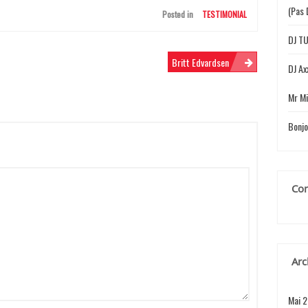
r
(pas 
Posted in
TESTIMONIAL
:
DJ T
Britt Edvardsen
DJ Ax
Mr Mi
Bonjo
Com
Arc
Mai 