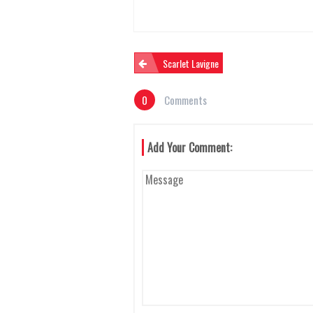
N
Scarlet Lavigne
0
Comments
A
Add Your Comment:
V
I