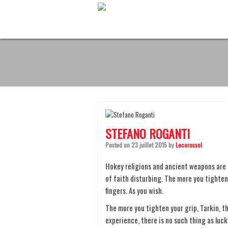
S
k
i
p
t
o
c
o
n
t
e
n
t
STEFANO ROGANTI
Posted on
23 juillet 2015
by
Lecorossol
Hokey religions and ancient weapons are no
of faith disturbing. The more you tighten 
fingers. As you wish.
The more you tighten your grip, Tarkin, th
experience, there is no such thing as luck