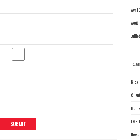
Avril
Août
Juill
Cat
Blog
Clien
Home
LBS 
News