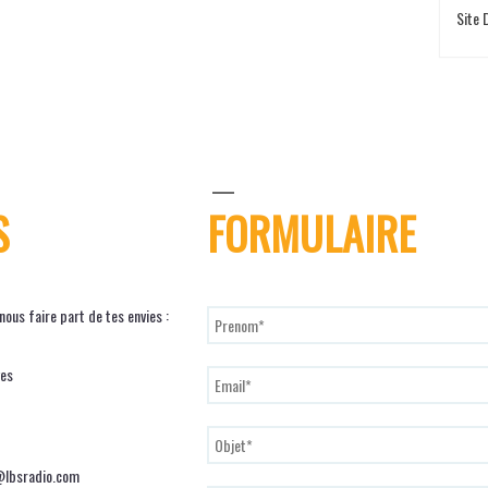
Site
S
FORMULAIRE
ous faire part de tes envies :
ves
@lbsradio.com