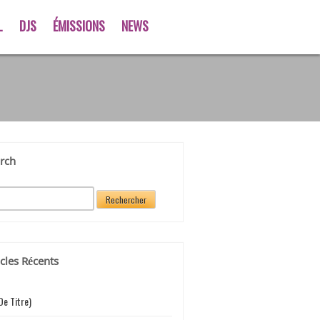
L
DJS
ÉMISSIONS
NEWS
rch
icles Récents
De Titre)