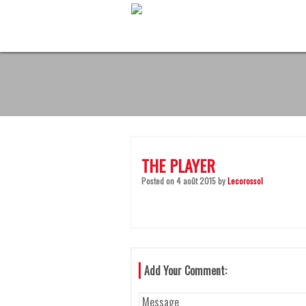
S
k
i
p
t
o
c
o
n
t
e
n
THE PLAYER
t
Posted on
4 août 2015
by
Lecorossol
Add Your Comment: