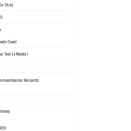
De Titre)
UG
x
nute Coup!
ur Tout Le Monde !
mentaires Récents
hives
2020