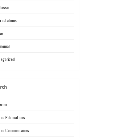
lassé
restations
ce
monial
tegorized
rch
xion
Des Publications
 Des Commentaires